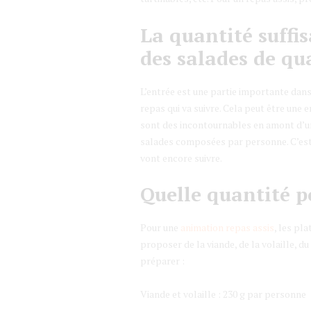
La quantité suffi
des salades de qu
L’entrée est une partie importante dans 
repas qui va suivre. Cela peut être une
sont des incontournables en amont d’
salades composées par personne. C’est l
vont encore suivre.
Quelle quantité po
Pour une
animation repas assis
, les pl
proposer de la viande, de la volaille, du
préparer :
Viande et volaille : 230 g par personne