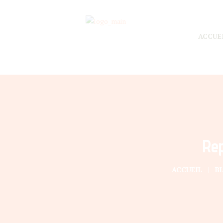
ACCUE
Rep
ACCUEIL
B