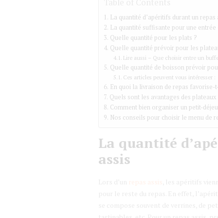
Table of Contents
La quantité d’apéritifs durant un repas 
La quantité suffisante pour une entrée 
Quelle quantité pour les plats ?
Quelle quantité prévoir pour les plate
Lire aussi – Que choisir entre un buff
Quelle quantité de boisson prévoir pou
Ces articles peuvent vous intéresser :
En quoi la livraison de repas favorise-t
Quels sont les avantages des plateaux
Comment bien organiser un petit-déjeun
Nos conseils pour choisir le menu de 
La quantité d’apé
assis
Lors d’un
repas assis
, les apéritifs vie
pour le reste du repas. En effet, l’apér
se compose souvent de verrines, de peti
tartinables, etc. Pour un repas assis, p