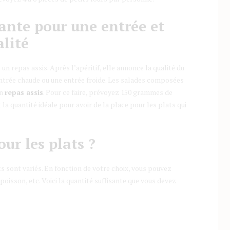
sante pour une entrée et
alité
un repas assis. Après l’apéritif, elle annonce la qualité du
 entrée chaude ou une entrée froide. Les salades composées
un
repas assis
. Pour ce faire, prévoyez 150 grammes de
a quantité idéale pour avoir de la place pour les plats qui
ur les plats ?
ats sont variés. En fonction de votre choix, vous pouvez
 poisson, etc. Voici la quantité suffisante que vous devez