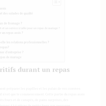
assis
et des salades de qualité
aux de fromage ?
et et un service à table pour un repas de mariage ?
r un repas assis ?
-elle les relations professionnelles ?
 repas?
er d’entreprise ?
repas de mariage
ritifs durant un repas
nnent préparer les papilles et les palais de vos convives
itif n’est que le commencement. Cette partie du repas assis
ts fours et de canapés, de pains surprises, des
révoyez 4 à 6 pièces de petits fours par personne.