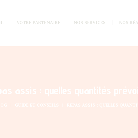
IL
VOTRE PARTENAIRE
NOS SERVICES
NOS RÉA
as assis : quelles quantités prévo
LOG
GUIDE ET CONSEILS
REPAS ASSIS : QUELLES QUANTI