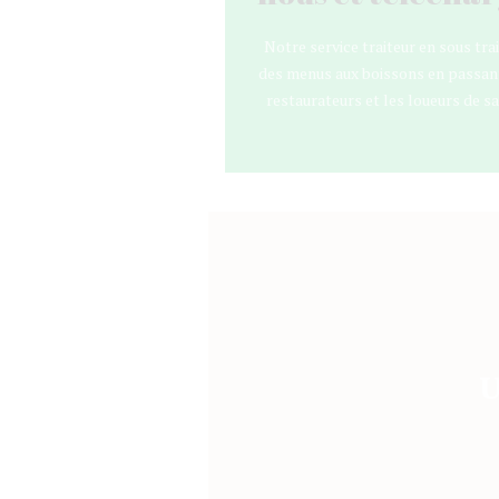
Notre service traiteur en sous tr
des menus aux boissons en passant 
restaurateurs et les loueurs de s
U