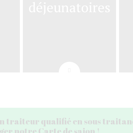
déjeunatoires
 traiteur qualifié en sous traita
ger notre Carte de saion !