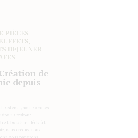
E PIÈCES
BUFFETS,
TS DEJEUNER
AFES
 Création de
ie depuis
d’existence, nous sommes
aiteur à traiteur
re laboratoire dédié à la
ie, nous créons, nous
nons, nous pâtissons …