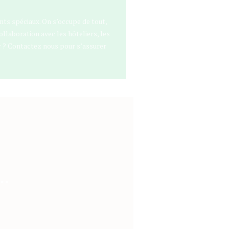
nts spéciaux. On s’occupe de tout,
llaboration avec les hôteliers, les
er ? Contactez nous pour s’assurer
s…