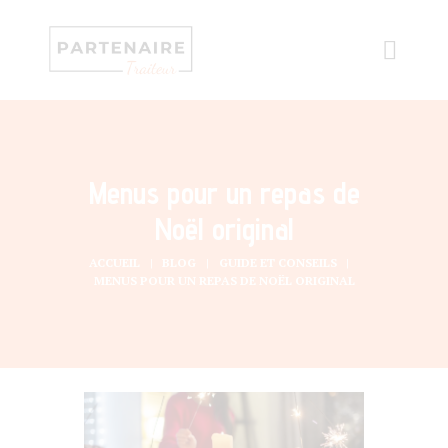
Menus pour un repas de
Noël original
ACCUEIL
BLOG
GUIDE ET CONSEILS
MENUS POUR UN REPAS DE NOËL ORIGINAL