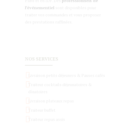
Paris et en IDF. Des
professionnels de
l’événementiel
sont disponibles pour
traiter vos commandes et vous proposer
des prestations raffinées.
NOS SERVICES
Livraison petits déjeuners & Pauses cafés
Traiteur cocktails déjeunatoires &
dînatoires
Livraison plateaux repas
Traiteur buffet
Traiteur repas assis