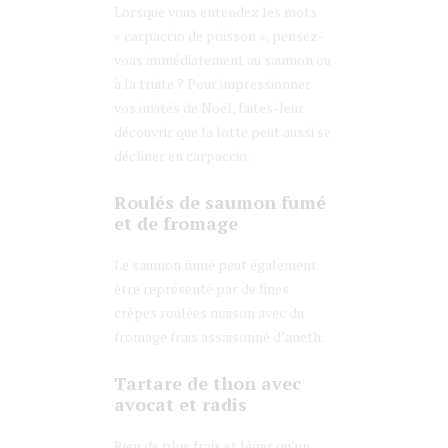
Lorsque vous entendez les mots
« carpaccio de poisson », pensez-
vous immédiatement au saumon ou
à la truite ? Pour impressionner
vos invités de Noël, faites-leur
découvrir que la lotte peut aussi se
décliner en carpaccio.
Roulés de saumon fumé
et de fromage
Le saumon fumé peut également
être représenté par de fines
crêpes roulées maison avec du
fromage frais assaisonné d’aneth.
Tartare de thon avec
avocat et radis
Rien de plus frais et léger qu’un