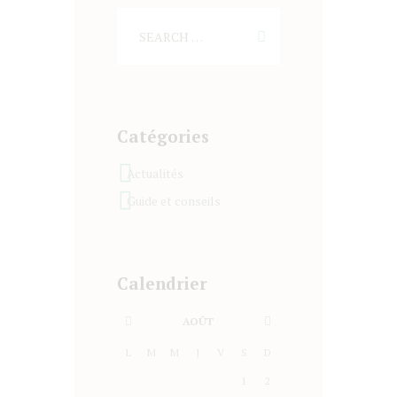
Catégories
Actualités
Guide et conseils
Calendrier
AOÛT
L
M
M
J
V
S
D
1
2