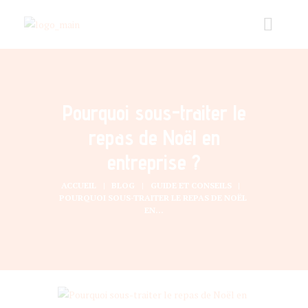
Pourquoi sous-traiter le
repas de Noël en
entreprise ?
ACCUEIL
BLOG
GUIDE ET CONSEILS
POURQUOI SOUS-TRAITER LE REPAS DE NOËL 
EN...