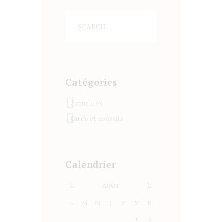
Catégories
Actualités
Guide et conseils
Calendrier
AOÛT
L
M
M
J
V
S
D
1
2