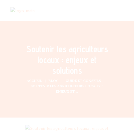
Soutenir les agriculteurs
locaux : enjeux et
solutions
ACCUEIL
BLOG
GUIDE ET CONSEILS
SOUTENIR LES AGRICULTEURS LOCAUX : 
ENJEUX ET...